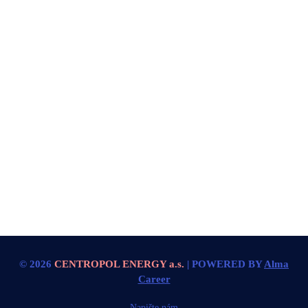
© 2026
CENTROPOL ENERGY a.s.
| POWERED BY
Alma
Career
Napište nám