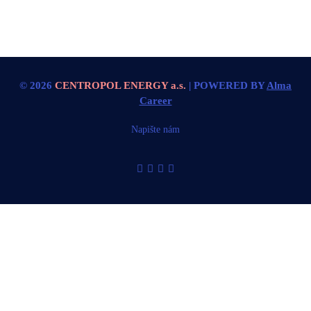
© 2026
CENTROPOL ENERGY a.s.
| POWERED BY
Alma
Career
Napište nám
Nahlásit nezákonný obsah
Nastavení cookies
Transparentnost