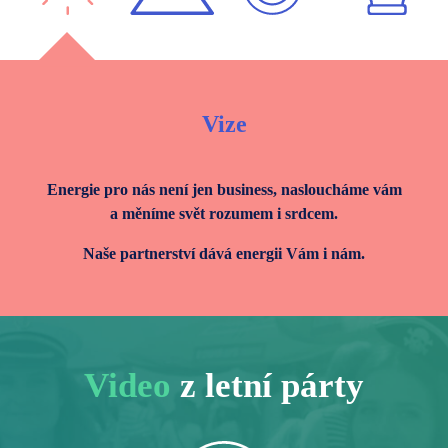
Vize
Energie pro nás není jen business, nasloucháme vám
a měníme svět rozumem i srdcem.
Naše partnerství dává energii Vám i nám.
Video
z letní párty