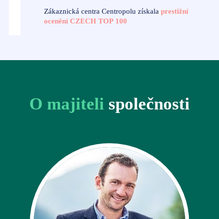
Zákaznická centra Centropolu získala
prestižní
ocenění CZECH TOP 100
O majiteli
společnosti