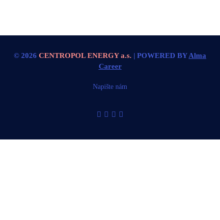
© 2026
CENTROPOL ENERGY a.s.
| POWERED BY
Alma
Career
Napište nám
Nahlásit nezákonný obsah
Nastavení cookies
Transparentnost