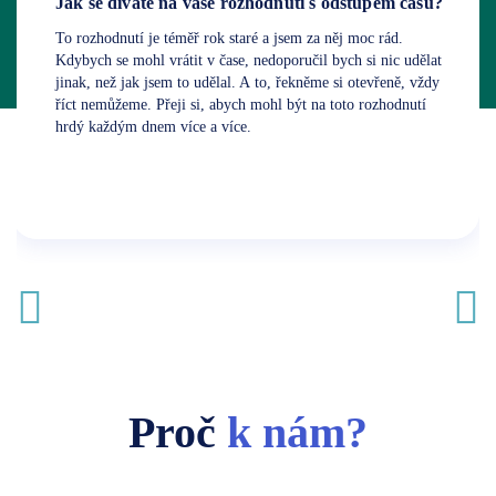
Jak se díváte na vaše rozhodnutí s odstupem času?
To rozhodnutí je téměř rok staré a jsem za něj moc rád.
Kdybych se mohl vrátit v čase, nedoporučil bych si nic udělat
jinak, než jak jsem to udělal. A to, řekněme si otevřeně, vždy
říct nemůžeme. Přeji si, abych mohl být na toto rozhodnutí
hrdý každým dnem více a více.
Předchozí
Proč
k nám?