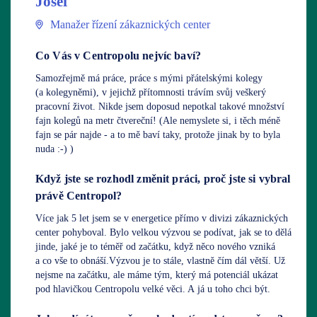
Josef
Manažer řízení zákaznických center
Co Vás v Centropolu nejvíc baví?
Samozřejmě má práce, práce s mými přátelskými kolegy
(a kolegyněmi), v jejichž přítomnosti trávím svůj veškerý
pracovní život. Nikde jsem doposud nepotkal takové množství
fajn kolegů na metr čtvereční! (Ale nemyslete si, i těch méně
fajn se pár najde - a to mě baví taky, protože jinak by to byla
nuda :-) )
Když jste se rozhodl změnit práci, proč jste si vybral
právě Centropol?
Více jak 5 let jsem se v energetice přímo v divizi zákaznických
center pohyboval. Bylo velkou výzvou se podívat, jak se to dělá
jinde, jaké je to téměř od začátku, když něco nového vzniká
a co vše to obnáší.Výzvou je to stále, vlastně čím dál větší. Už
nejsme na začátku, ale máme tým, který má potenciál ukázat
pod hlavičkou Centropolu velké věci. A já u toho chci být.